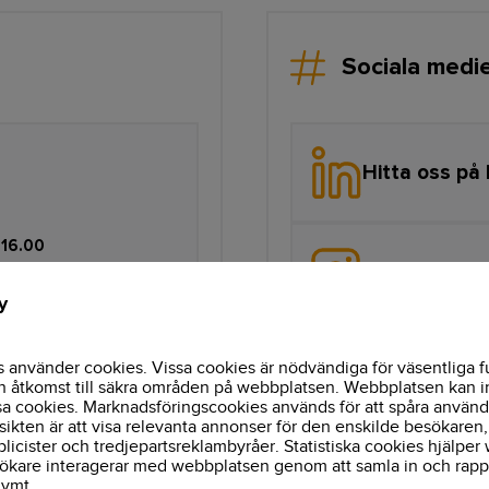
Sociala medi
Hitta oss på 
 16.00
Hitta oss på
y
använder cookies. Vissa cookies är nödvändiga för väsentliga 
Hitta oss på
h åtkomst till säkra områden på webbplatsen. Webbplatsen kan i
sa cookies. Marknadsföringscookies används för att spåra använ
ikten är att visa relevanta annonser för den enskilde besökaren, 
licister och tredjepartsreklambyråer. Statistiska cookies hjälpe
 16.00
esökare interagerar med webbplatsen genom att samla in och rapp
nymt.