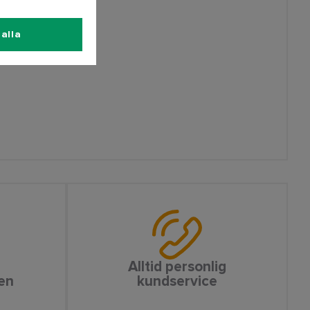
alla
Alltid personlig
en
kundservice