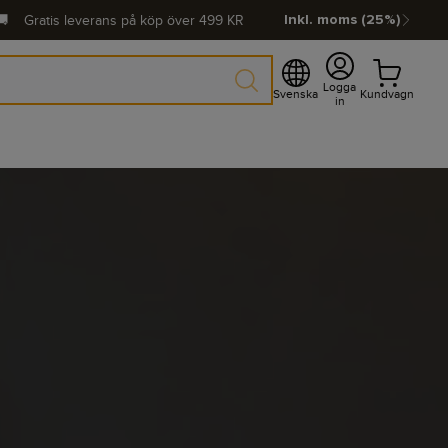
🚚
Gratis leverans på köp över
499
KR
Inkl. moms (25%)
Logga
Svenska
Kundvagn
in