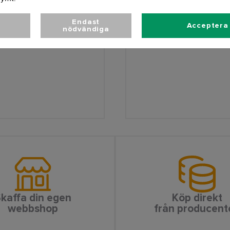
Endast
Acceptera 
nödvändiga
kaffa din egen
Köp direkt
webbshop
från producent