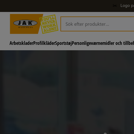
✂️
Logo p
Arbetsklader
Profilkläder
Sportstøj
Personligeværnemidler och tillbe