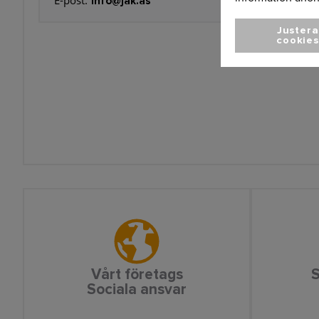
E-post:
Lör - Sön:
info@jak.as
Closed
Justera
cookies
Vårt företags
S
Sociala ansvar