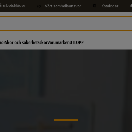
å arbetskläder
🌿
Vårt samhällsansvar
📔
Kataloger
hor
Skor och sakerhetsskor
Varumarken
UTLOPP